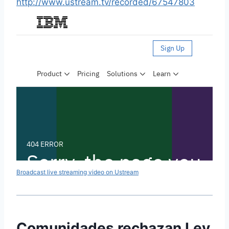
http://www.ustream.tv/recorded/67547803
Broadcast live streaming video on Ustream
Comunidades rechazan Ley