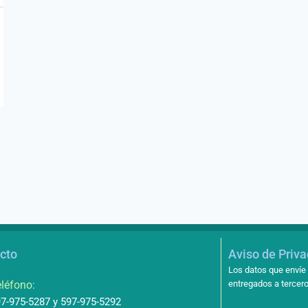
cto
Aviso de Priv
Los datos que envíe 
léfono:
entregados a tercero
7-975-5287 y 597-975-5292