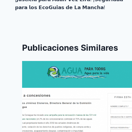
𝗽𝗮𝗿𝗮 𝗹𝗼𝘀 𝗘𝗰𝗼𝗚𝘂𝗶𝗮𝘀 𝗱𝗲 𝗟𝗮 𝗠𝗮𝗻𝗰𝗵𝗮!
Publicaciones Similares