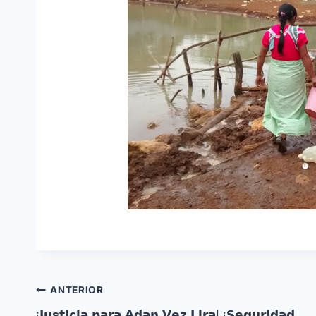
ANTERIOR
¡𝗝𝘂𝘀𝘁𝗶𝗰𝗶𝗮 𝗽𝗮𝗿𝗮 𝗔𝗱𝗮𝗻 𝗩𝗲𝘇 𝗟𝗶𝗿𝗮! ¡𝗦𝗲𝗴𝘂𝗿𝗶𝗱𝗮𝗱