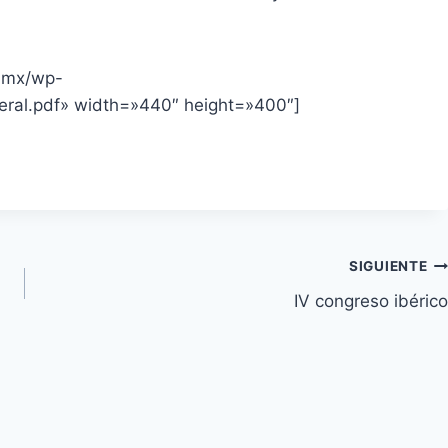
g.mx/wp-
ral.pdf» width=»440″ height=»400″]
SIGUIENTE
IV congreso ibérico