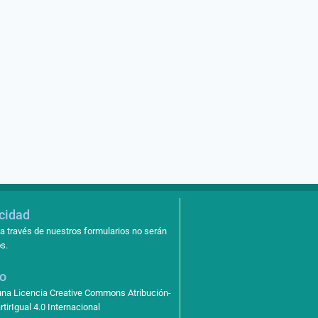
enero 27, 2015
acidad
a través de nuestros formularios no serán
s.
so
 una Licencia Creative Commons Atribución-
irIgual 4.0 Internacional