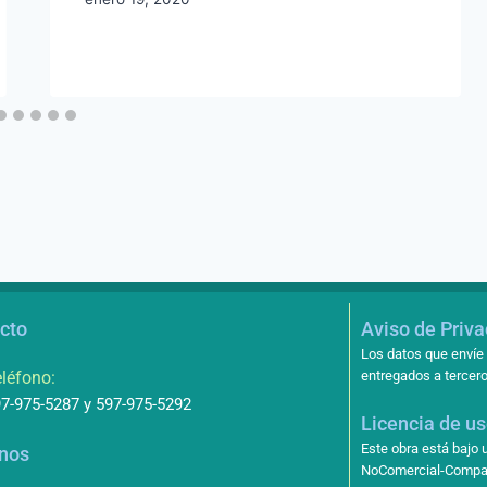
cto
Aviso de Priv
Los datos que envíe 
léfono:
entregados a tercero
7-975-5287 y 597-975-5292
Licencia de u
Este obra está bajo
nos
NoComercial-Compart