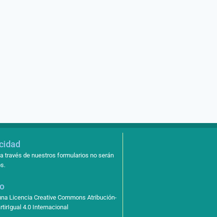
acidad
a través de nuestros formularios no serán
s.
so
 una Licencia Creative Commons Atribución-
irIgual 4.0 Internacional