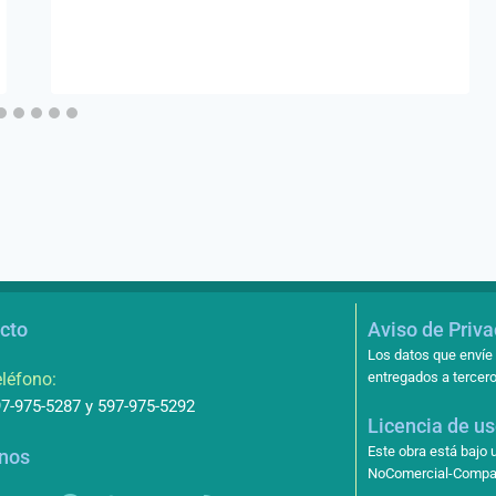
cto
Aviso de Priv
Los datos que envíe 
léfono:
entregados a tercero
7-975-5287 y 597-975-5292
Licencia de u
Este obra está bajo
nos
NoComercial-Compart