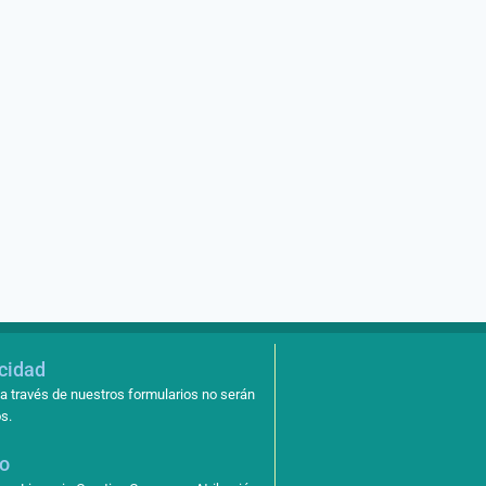
General de Aguas»
octubre 3, 2019
acidad
a través de nuestros formularios no serán
s.
so