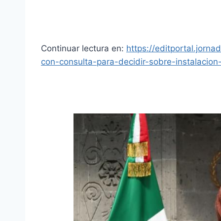
Continuar lectura en:
https://editportal.jor
con-consulta-para-decidir-sobre-instalacion