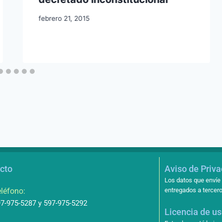
febrero 21, 2015
cto
Aviso de Priv
Los datos que envíe 
léfono:
entregados a tercero
7-975-5287 y 597-975-5292
Licencia de u