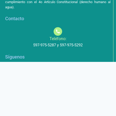
cumplimiento con el 4o Artículo Constitucional (derecho humano al
agua).
Contacto
Teléfono:
597-975-5287 y 597-975-5292
Síguenos
Aviso de Privacidad
Los datos que envíe a través de nuestros formularios no serán
entregados a terceros.
Licencia de uso
Este obra está bajo una Licencia Creative Commons Atribución-
NoComercial-CompartirIgual 4.0 Internacional