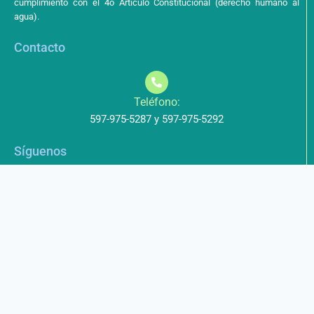
cumplimiento con el 4o Artículo Constitucional (derecho humano al
agua).
Contacto
Teléfono:
597-975-5287 y 597-975-5292
Síguenos
Aviso de Privacidad
Los datos que envíe a través de nuestros formularios no serán
entregados a terceros.
Licencia de uso
Este obra está bajo una Licencia Creative Commons Atribución-
NoComercial-CompartirIgual 4.0 Internacional