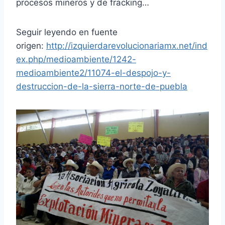
procesos mineros y de fracking…
Seguir leyendo en fuente
origen:
http://izquierdarevolucionariamx.net/ind
ex.php/medioambiente/1242-
medioambiente2/11074-el-despojo-y-
destruccion-de-la-sierra-norte-de-puebla