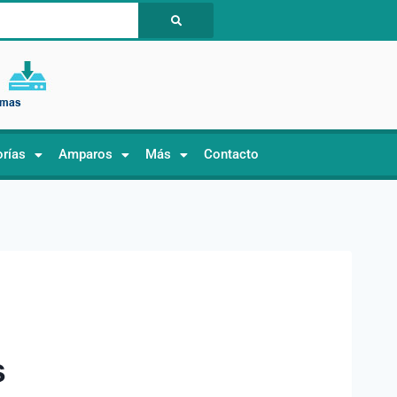
orías
Amparos
Más
Contacto
s