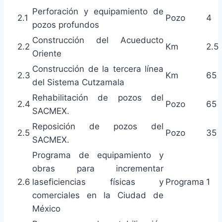
Perforación y equipamiento de
2.1
Pozo
4
pozos profundos
Construcción del Acueducto
2.2
Km
2.5
Oriente
Construcción de la tercera línea
2.3
Km
65
del Sistema Cutzamala
Rehabilitación de pozos del
2.4
Pozo
65
SACMEX.
Reposición de pozos del
2.5
Pozo
35
SACMEX.
Programa de equipamiento y
obras para incrementar
2.6
laseficiencias físicas y
Programa
1
comerciales en la Ciudad de
México