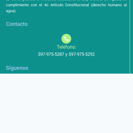
cumplimiento con el 4o Artículo Constitucional (derecho humano al
agua).
Contacto
Teléfono:
597-975-5287 y 597-975-5292
Síguenos
Aviso de Privacidad
Los datos que envíe a través de nuestros formularios no serán
entregados a terceros.
Licencia de uso
Este obra está bajo una Licencia Creative Commons Atribución-
NoComercial-CompartirIgual 4.0 Internacional