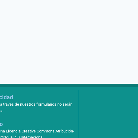
acidad
a través de nuestros formularios no serán
s.
so
 una Licencia Creative Commons Atribución-
irIgual 4.0 Internacional