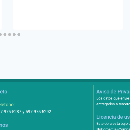
cto
Aviso de Priv
Los datos que envíe 
léfono:
entregados a tercero
7-975-5287 y 597-975-5292
Licencia de u
Este obra está bajo
nos
NoComercial-Compart